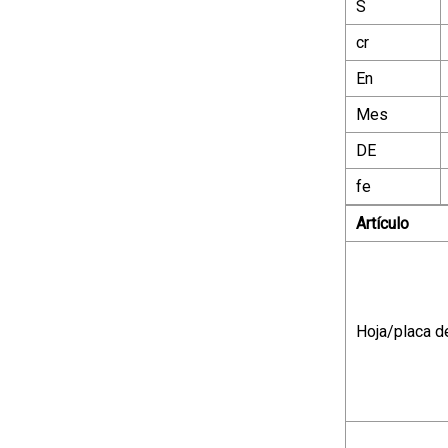
S
cr
En
Mes
DE
fe
Artículo
Hoja/placa d