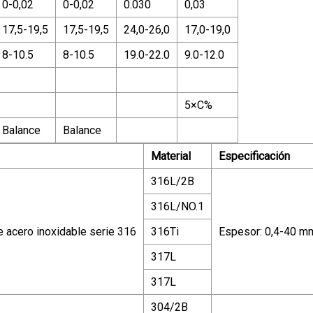
0-0,02
0-0,02
0.030
0,03
17,5-19,5
17,5-19,5
24,0-26,0
17,0-19,0
8-10.5
8-10.5
19.0-22.0
9.0-12.0
5×C%
Balance
Balance
Material
Especificación
316L/2B
316L/NO.1
e acero inoxidable serie 316
316Ti
Espesor: 0,4-40 m
317L
317L
304/2B