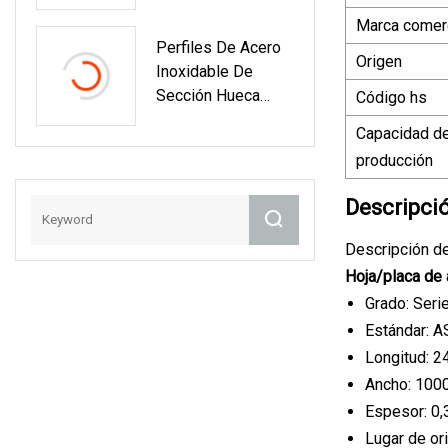
Mm/flejes
Marca comerc
Templados
Perfiles De Acero
Pavonados/galvani
Origen
Inoxidable De
Zados/resorte/car
Sección Hueca
Código hs
Bono
Rectangular (RHS)
//Azul/Negro/Verd
Capacidad d
E/Embalaje/Tira/Ci
producción
Nta/Correa/Material
De Construcción
Descripci
Descripción d
Hoja/placa de 
Grado: Seri
Estándar: A
Longitud: 
Ancho: 100
Espesor: 0
Lugar de ori