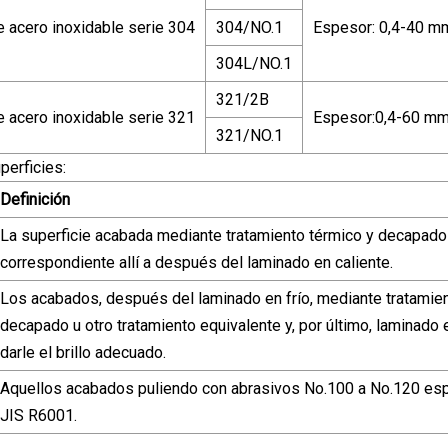
e acero inoxidable serie 304
304/NO.1
Espesor: 0,4-40 m
304L/NO.1
321/2B
e acero inoxidable serie 321
Espesor:0,4-60 m
321/NO.1
erficies:
Definición
La superficie acabada mediante tratamiento térmico y decapado
correspondiente allí a después del laminado en caliente.
Los acabados, después del laminado en frío, mediante tratamien
decapado u otro tratamiento equivalente y, por último, laminado e
darle el brillo adecuado.
Aquellos acabados puliendo con abrasivos No.100 a No.120 esp
JIS R6001.