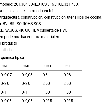
modelo: 201.304.304L,310S,316.316L,321.430,
ado en caliente, Laminado en frío
Arquitectura, construcción, construcción, utensilios de cocina.
ón: BV IBR ISO ROHS SGS
 2B, VAGOS, 4K, 8K, HL y cubierta de PVC
én podemos hacer otros materiales
l producto
tallada:
química típica
304
304L
310s
321
0-0,07
0-0,03
0,8
0,08
0-2.0
0-2.0
2.00
2.00
0-1
0-1
1.00
1.00
0-0,05
0-0,05
0.035
0.035