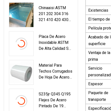
Chinaaisi ASTM
Existencias
201 202 304 316
El tiempo de
321 410 420 430
2b Ba 8K Espejo
Película prot
Laminado En Frío
Placa De Acero
Acabado de l
En
Inoxidable ASTM
Caliente/carbono
superficie
De Alta Calidad Ss
/galvanizado/alumi
Ventaja de la
304L 304 321 316L
Nio/ Hoja/ Placa De
prima
310S 2205 430
Acero Inoxidable
Material Para
Precios De
Para Techos
Servicio
Techos Corrugados
Láminas De Acero
Industriales
personaliza
De Hoja De Acero
Inoxidable
Galvanizado
Espesor
Recubierto De Zinc
Paquete de
S235jr Q345 Q195
Gi Gl Con Bajo
transporte
Flejes De Acero
Contenido De
Pintado De 19
Carbono.
Especificaci