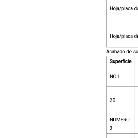
Hoja/placa d
Hoja/placa d
Acabado de sup
Superficie
NO.1
2B
NUMERO
3