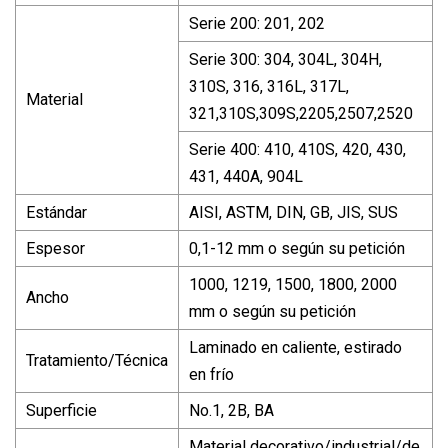
Serie 200: 201, 202
Serie 300: 304, 304L, 304H,
310S, 316, 316L, 317L,
Material
321,310S,309S,2205,2507,2520
Serie 400: 410, 410S, 420, 430,
431, 440A, 904L
Estándar
AISI, ASTM, DIN, GB, JIS, SUS
Espesor
0,1-12 mm o según su petición
1000, 1219, 1500, 1800, 2000
Ancho
mm o según su petición
Laminado en caliente, estirado
Tratamiento/Técnica
en frío
Superficie
No.1, 2B, BA
Material decorativo/industrial/de