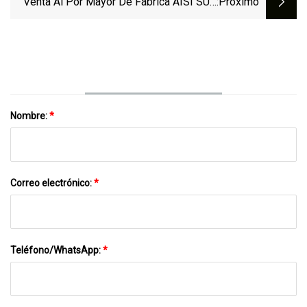
Venta Al Por Mayor De Fábrica AISI SUS
:próximo
304 316L 201 430 410 202 321 316 310S
Tira De Bobina De Acero Inoxidable 2b
Bobina Ba N4 8K Ss
Nombre:
*
Correo electrónico:
*
Teléfono/WhatsApp:
*