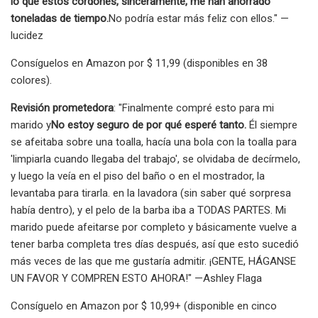
lo que estos cordones, sinceramente, me han ahorrado
toneladas de tiempo.
No podría estar más feliz con ellos." —
lucidez
Consíguelos en Amazon por $ 11,99 (disponibles en 38
colores).
Revisión prometedora
: "Finalmente compré esto para mi
marido y
No estoy seguro de por qué esperé tanto.
Él siempre
se afeitaba sobre una toalla, hacía una bola con la toalla para
'limpiarla cuando llegaba del trabajo', se olvidaba de decírmelo,
y luego la veía en el piso del baño o en el mostrador, la
levantaba para tirarla. en la lavadora (sin saber qué sorpresa
había dentro), y el pelo de la barba iba a TODAS PARTES. Mi
marido puede afeitarse por completo y básicamente vuelve a
tener barba completa tres días después, así que esto sucedió
más veces de las que me gustaría admitir. ¡GENTE, HÁGANSE
UN FAVOR Y COMPREN ESTO AHORA!" —Ashley Flaga
Consíguelo en Amazon por $ 10,99+ (disponible en cinco