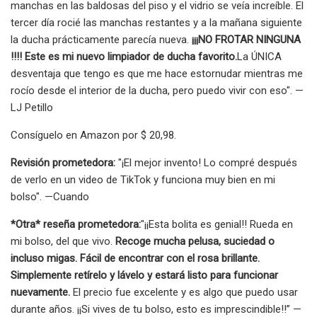
manchas en las baldosas del piso y el vidrio se veía increíble. El
tercer día rocié las manchas restantes y a la mañana siguiente
la ducha prácticamente parecía nueva.
¡¡¡NO FROTAR NINGUNA
!!!! Este es mi nuevo limpiador de ducha favorito.
La ÚNICA
desventaja que tengo es que me hace estornudar mientras me
rocío desde el interior de la ducha, pero puedo vivir con eso". —
LJ Petillo
Consíguelo en Amazon por $ 20,98.
Revisión prometedora:
"¡El mejor invento! Lo compré después
de verlo en un video de TikTok y funciona muy bien en mi
bolso". —Cuando
*Otra* reseña prometedora:
"¡¡Esta bolita es genial!! Rueda en
mi bolso, del que vivo.
Recoge mucha pelusa, suciedad o
incluso migas. Fácil de encontrar con el rosa brillante.
Simplemente retírelo y lávelo y estará listo para funcionar
nuevamente.
El precio fue excelente y es algo que puedo usar
durante años. ¡¡Si vives de tu bolso, esto es imprescindible!!” —