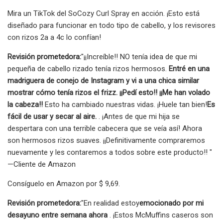
Mira un TikTok del SoCozy Curl Spray en acción. ¡Esto está
diseñado para funcionar en todo tipo de cabello, y los revisores
con rizos 2a a 4c lo confían!
Revisión prometedora:
"¡¡Increíble!! NO tenía idea de que mi
pequeña de cabello rizado tenía rizos hermosos.
Entré en una
madriguera de conejo de Instagram y vi a una chica similar
mostrar cómo tenía rizos el frizz. ¡¡Pedí esto!! ¡¡Me han volado
la cabeza!!
Esto ha cambiado nuestras vidas. ¡Huele tan bien!
Es
fácil de usar y secar al aire.
. ¡Antes de que mi hija se
despertara con una terrible cabecera que se veía así! Ahora
son hermosos rizos suaves. ¡¡Definitivamente compraremos
nuevamente y les contaremos a todos sobre este producto!! "
—Cliente de Amazon
Consíguelo en Amazon por $ 9,69.
Revisión prometedora:
"En realidad estoy
emocionado por mi
desayuno entre semana ahora
. ¡Estos McMuffins caseros son