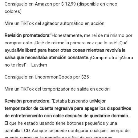
Consíguelo en Amazon por $ 12,99 (disponible en cinco
colores).
Mire un TikTok del agitador automático en acción.
Revisión prometedora:
"Honestamente, me reí de mí mismo por
comprar esto. ¡Dejé de reírme la primera vez que lo usé! ¡Qué
ayuda!
Me liberó para hacer otras cosas mientras revolvía la
salsa que necesitaba atención constante.
¡Compré otro! ¡Ahora
no te ríes!" —Luvdvm
Consíguelo en UncommonGoods por $25.
Mira un TikTok del temporizador de salida en acción.
Revisión prometedora
: "Estaba buscando un
Mejor
temporizador de cuenta regresiva para apagar los dispositivos
de entretenimiento con cable después de quedarme dormido.
El que he estado usando tiene botones pequeños y una
pantalla LCD. Aunque se puede configurar cualquier tiempo de
cuenta regresiva, la pantalla es difícil de ver con poca