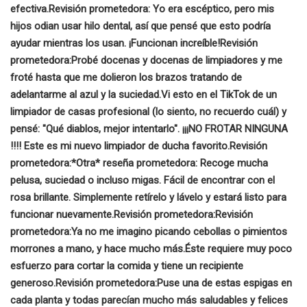
efectiva.
Revisión prometedora:
Yo era escéptico, pero mis
hijos odian usar hilo dental, así que pensé que esto podría
ayudar mientras los usan. ¡Funcionan increíble!
Revisión
prometedora:
Probé docenas y docenas de limpiadores y me
froté hasta que me dolieron los brazos tratando de
adelantarme al azul y la suciedad.
Vi esto en el TikTok de un
limpiador de casas profesional (lo siento, no recuerdo cuál) y
pensé: "Qué diablos, mejor intentarlo".
¡¡¡NO FROTAR NINGUNA
!!!! Este es mi nuevo limpiador de ducha favorito.
Revisión
prometedora:
*Otra* reseña prometedora:
Recoge mucha
pelusa, suciedad o incluso migas. Fácil de encontrar con el
rosa brillante. Simplemente retírelo y lávelo y estará listo para
funcionar nuevamente.
Revisión prometedora:
Revisión
prometedora:
Ya no me imagino picando cebollas o pimientos
morrones a mano, y hace mucho más.
Éste requiere muy poco
esfuerzo para cortar la comida y tiene un recipiente
generoso.
Revisión prometedora:
Puse una de estas espigas en
cada planta y todas parecían mucho más saludables y felices