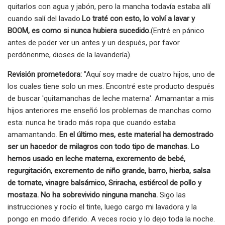
quitarlos con agua y jabón, pero la mancha todavía estaba allí
cuando salí del lavado.
Lo traté con esto, lo volví a lavar y
BOOM, es como si nunca hubiera sucedido.
(Entré en pánico
antes de poder ver un antes y un después, por favor
perdónenme, dioses de la lavandería).
Revisión prometedora:
"Aquí soy madre de cuatro hijos, uno de
los cuales tiene solo un mes. Encontré este producto después
de buscar 'quitamanchas de leche materna'. Amamantar a mis
hijos anteriores me enseñó los problemas de manchas como
esta: nunca he tirado más ropa que cuando estaba
amamantando.
En el último mes, este material ha demostrado
ser un hacedor de milagros con todo tipo de manchas. Lo
hemos usado en leche materna, excremento de bebé,
regurgitación, excremento de niño grande, barro, hierba, salsa
de tomate, vinagre balsámico, Sriracha, estiércol de pollo y
mostaza. No ha sobrevivido ninguna mancha.
Sigo las
instrucciones y rocío el tinte, luego cargo mi lavadora y la
pongo en modo diferido. A veces rocio y lo dejo toda la noche.