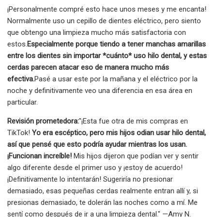
¡Personalmente compré esto hace unos meses y me encanta!
Normalmente uso un cepillo de dientes eléctrico, pero siento
que obtengo una limpieza mucho más satisfactoria con
estos.
Especialmente porque tiendo a tener manchas amarillas
entre los dientes sin importar *cuánto* uso hilo dental, y estas
cerdas parecen atacar eso de manera mucho más
efectiva.
Pasé a usar este por la mañana y el eléctrico por la
noche y definitivamente veo una diferencia en esa área en
particular.
Revisión prometedora:
"¡Esta fue otra de mis compras en
TikTok!
Yo era escéptico, pero mis hijos odian usar hilo dental,
así que pensé que esto podría ayudar mientras los usan.
¡Funcionan increíble!
Mis hijos dijeron que podían ver y sentir
algo diferente desde el primer uso y ¡estoy de acuerdo!
¡Definitivamente lo intentarán! Sugeriría no presionar
demasiado, esas pequeñas cerdas realmente entran allí y, si
presionas demasiado, te dolerán las noches como a mí. Me
sentí como después de ir a una limpieza dental." —Amy N.