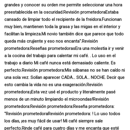
grandes y conocer su orden me permite seleccionar una hora
preestablecida en la oscuridad.
Revisión prometedora
Estaba
cansado de limpiar todo el recipiente de la freidora.
Funcionan
muy bien, mantienen toda la grasa y las migas en el interior y
facilitan la limpieza.
Mi novio también dice que parece que todo
queda más crujiente y eso nos encanta".
Revisión
prometedora:
Reseñas prometedoras
Era una molestia ir y venir
a la cocina del trabajo para calentar mi café.
. Lo uso en el
trabajo a diario
Mi café nunca está demasiado caliente. Es
perfecto.
Revisión prometedora:
Mis sábanas no se han caído ni
una sola vez.
Solían aparecer CADA... SOLA... NOCHE. Decir que
esto cambia la vida no es una exageración.
Revisión
prometedora:
¡Esta vez usé el producto y literalmente pasé
menos de un minuto limpiando el microondas!
Revisión
prometedora:
Revisión prometedora:
Reseña prometedora:
"
Revisión prometedora
Revisión prometedora:
! Lo uso todos
los días, ¡es muy fácil de usar! Mi café siempre sale
perfecto.
Rinde café para cuatro días y me encanta que esté