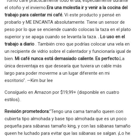
"Tomo café prácticamente todo el día, especialmente durante
el otoño y el invierno.
Era una molestia ir y venir a la cocina del
trabajo para calentar mi café.
Vi este producto y pensé en
probarlo y ME ENCANTA absolutamente. Tiene un sensor de
peso por lo que se enciende cuando colocas la taza en el plato
superior y se apaga cuando se levanta la taza.
. Lo uso en el
trabajo a diario
. También creo que podrías colocar una vela en
un recipiente de vidrio sobre el calentador y funcionaría igual de
bien.
Mi café nunca está demasiado caliente. Es perfecto.
La
única desventaja es que desearía que tuviera un cable más
largo para poder moverme a un lugar diferente en mi
escritorio". —Kim bur lee
Consíguelo en Amazon por $19,99+ (disponible en cuatro
estilos).
Revisión prometedora:
"Tengo una cama tamaño queen con
cubierta tipo almohada y base tipo almohada que es un poco
pequeña para sábanas tamaño king, y con las sábanas tamaño
queen he luchado para evitar que las sábanas se salgan. ¡Lo he