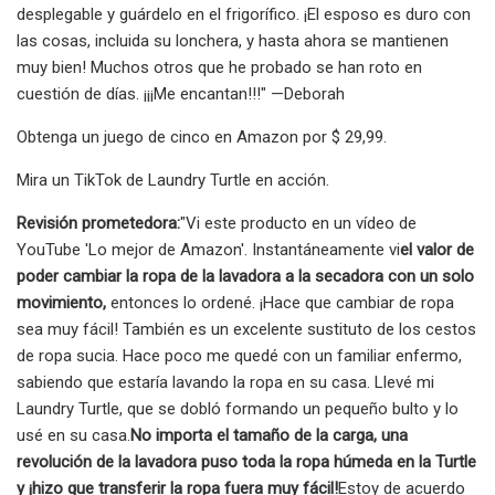
desplegable y guárdelo en el frigorífico. ¡El esposo es duro con
las cosas, incluida su lonchera, y hasta ahora se mantienen
muy bien! Muchos otros que he probado se han roto en
cuestión de días. ¡¡¡Me encantan!!!" —Deborah
Obtenga un juego de cinco en Amazon por $ 29,99.
Mira un TikTok de Laundry Turtle en acción.
Revisión prometedora:
"Vi este producto en un vídeo de
YouTube 'Lo mejor de Amazon'. Instantáneamente vi
el valor de
poder cambiar la ropa de la lavadora a la secadora con un solo
movimiento,
entonces lo ordené. ¡Hace que cambiar de ropa
sea muy fácil! También es un excelente sustituto de los cestos
de ropa sucia. Hace poco me quedé con un familiar enfermo,
sabiendo que estaría lavando la ropa en su casa. Llevé mi
Laundry Turtle, que se dobló formando un pequeño bulto y lo
usé en su casa.
No importa el tamaño de la carga, una
revolución de la lavadora puso toda la ropa húmeda en la Turtle
y ¡hizo que transferir la ropa fuera muy fácil!
Estoy de acuerdo