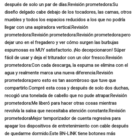
después de solo un par de días.
Revisión prometedora:
Su
diseño delgado cabe debajo de los tocadores, las camas, otros
muebles y todos los espacios reducidos a los que no podría
llegar con una aspiradora vertical.
Revisión
prometedora:
Revisión prometedora:
Revisión prometedora:
pero
dejar uno en el fregadero y ver cómo surgen las burbujas
espumosas es MUY satisfactorio.
¡No decepcionaron! Súper
fácil de usar y deja el triturador con un olor fresco.
Revisión
prometedora:
Con cada descarga, la espuma se elimina con el
agua y realmente marca una nueva diferencia.
Revisión
prometedora:
pero esto es tan asombroso que tuve que
compartirlo.
Compré esta cosa y después de solo dos duchas,
recogió una tonelada de cabello que no pude atrapar.
Revisión
prometedora:
Me liberó para hacer otras cosas mientras
revolvía la salsa que necesitaba atención constante.
Revisión
prometedora
Mejor temporizador de cuenta regresiva para
apagar los dispositivos de entretenimiento con cable después
de quedarme dormido.
Este BN-LINK tiene botones más