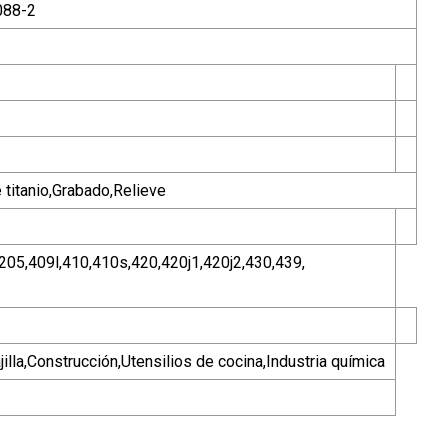
088-2
 titanio,Grabado,Relieve
205,409l,410,410s,420,420j1,420j2,430,439,
illa,Construcción,Utensilios de cocina,Industria química