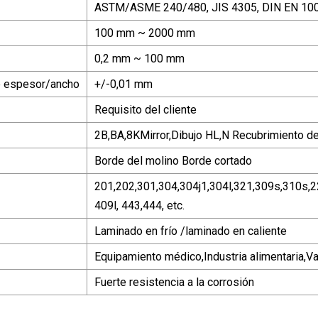
ASTM/ASME 240/480, JIS 4305, DIN EN 10
100 mm ~ 2000 mm
0,2 mm ~ 100 mm
e espesor/ancho
+/-0,01 mm
Requisito del cliente
2B,BA,8KMirror,Dibujo HL,N Recubrimiento de
Borde del molino Borde cortado
201,202,301,304,304j1,304l,321,309s,310s,2
409l, 443,444, etc.
Laminado en frío /laminado en caliente
Equipamiento médico,Industria alimentaria,Vaj
Fuerte resistencia a la corrosión