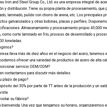
 Iron and Steel Group Co., Ltd. es una empresa integral de ace
ón y distribución. Tiene su propia planta de procesamiento, que
ado, laminado, pulido con chorro de arena, etc. Los principales 
ctos galvanizados y otras bobinas, placas y perfiles. Dispone
cificaciones. Almacenamiento y procesamiento propio 45.000 m
 como corte laminado en frío, proceso de desenrollado y proce
00 toneladas.
egirnos?
resa lleva más de diez años en el negocio del acero, tenemos ex
 podemos ofrecer una variedad de productos de acero de alta cal
porcionar servicio OEM/ODM?
 en contactarnos para discutir más detalles.
u plazo de pago?
epósito del 30% por parte de TT antes de la producción y un saldo
vista.
sitar su fábrica?
a bienvenida. Una vez que tengamos su horario, organizaremos el