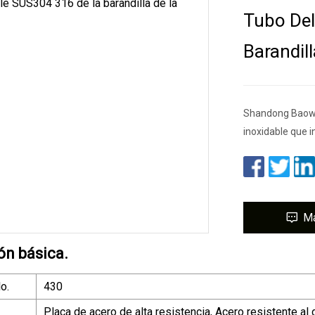
Tubo Del
Barandil
Shandong Baowu 
inoxidable que 
M
ón básica.
o.
430
Placa de acero de alta resistencia, Acero resistente al 