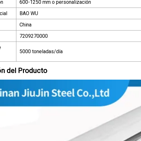
ón
600-1250 mm o personalización
ial
BAO WU
China
7209270000
e
5000 toneladas/día
ón del Producto