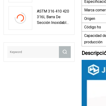
De Carbono
Especificaci
Inoxidable Pulido
Galvanizado
Para Construcción
Marca comerc
ASTM 316 410 420
Fábrica De Tianjin
316L Barra De
Origen
Sección Inoxidable
Código hs
Retirada A Frío
Plana/redonda/T
Capacidad d
producción
Descripci