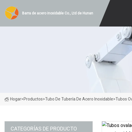
Barra de acero inoxidable Co., Ltd de Hunan
Hogar
>
Productos
>
Tubo De Tubería De Acero Inoxidable
>
Tubos Ov
CATEGORÍAS DE PRODUCTO