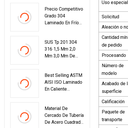
Uso especial
Precio Competitivo
Grado 304
Solicitud
Laminado En Frío
Aleación o n
316L 201 Bobina
De Acero
Cantidad mín
SUS Tp 201 304
Inoxidable En Mitad
de pedido
316 1,5 Mm 2,0
De Cobre Ddq
Procesando
Mm 3,0 Mm De
Espesor Placa De
Número de
Acero Inoxidable
modelo
Best Selling ASTM
No. 1 2b Acabado
AISI ISO Laminado
Superficial
Acabado de l
En Caliente
superficie
Laminado En Frío
Calificación
201 202 304 316
Material De
410 420 430 300
Paquete de
Cercado De Tubería
Serie 2b Tubo
transporte
De Acero Cuadrada
Redondo De Acero