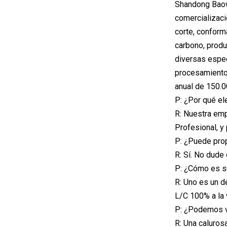
Shandong Baowu
comercializaci
corte, conform
carbono, produ
diversas espe
procesamiento,
anual de 150.0
P: ¿Por qué el
R: Nuestra emp
Profesional, y
P: ¿Puede pro
R: Sí. No dude
P: ¿Cómo es s
R: Uno es un d
L/C 100% a la 
P: ¿Podemos vi
R: Una caluros